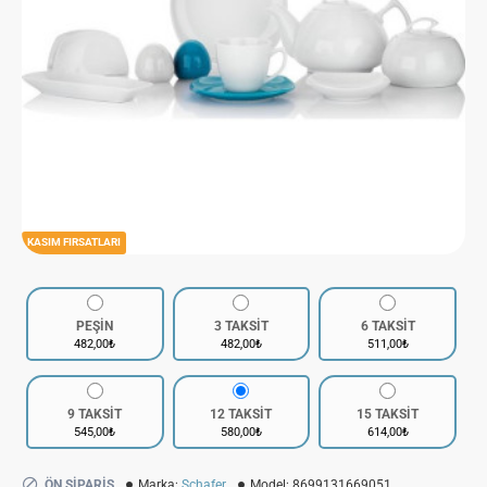
KASIM FIRSATLARI
PEŞİN
3 TAKSİT
6 TAKSİT
482,00₺
482,00₺
511,00₺
9 TAKSİT
12 TAKSİT
15 TAKSİT
545,00₺
580,00₺
614,00₺
ÖN SIPARIŞ
Marka:
Schafer
Model:
8699131669051