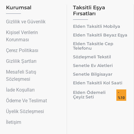
Kurumsal
Taksitli Eşya
Fırsatları
Gizlilik ve Güvenlik
Elden Taksitli Mobilya
Kişisel Verilerin
Elden Taksitli Beyaz Eşya
Korunması
Elden Taksitle Cep
Telefonu
Çerez Politikası
Sözleşmeli Tekstil
Gizlilik Şartları
Senetle Ev Aletleri
Mesafeli Satış
Senetle Bilgisayar
Sözleşmesi
Elden Taksitli Kol Saati
İade Koşulları
Elden Ödemeli
-
Çeyiz Seti
%10
Ödeme Ve Teslimat
Üyelik Sözleşmesi
İletişim