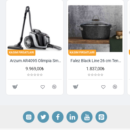
FIRSATLARI
KASIM FIRSATLARI
KASIM FIRSA
Arzum AR4095 Olimpia Smart Cyclone Filtreli Süpürge - Füme
Falez Black Line 26 cm Tencere
9.969,00₺
1.837,00₺