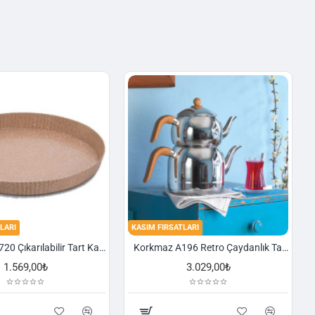
LARI
KASIM FIRSATLARI
Korkmaz A720 Çıkarılabilir Tart Kalıbı Granit 29,5 cm
Korkmaz A196 Retro Çaydanlık Takımı
1.569,00₺
3.029,00₺