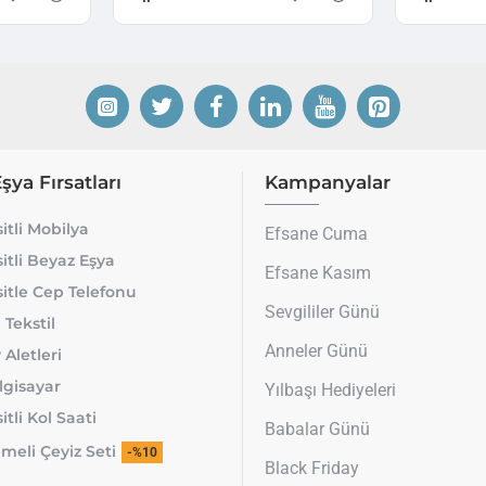
Eşya Fırsatları
Kampanyalar
itli Mobilya
Efsane Cuma
itli Beyaz Eşya
Efsane Kasım
itle Cep Telefonu
Sevgililer Günü
 Tekstil
Anneler Günü
 Aletleri
lgisayar
Yılbaşı Hediyeleri
tli Kol Saati
Babalar Günü
meli Çeyiz Seti
-%10
Black Friday