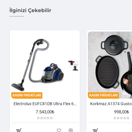
İlginizi Çekebilir
KASIM FIRSATLARI
KASIM FIRSATLARI
Electrolux EUFC81DB Ultra Flex 650 W Toz Torbasız Süpürge
7.543,00₺
998,00₺