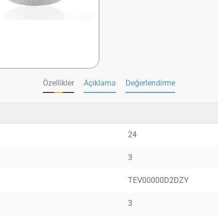
Özellikler
Açıklama
Değerlendirme
24
3
TEV00000D2DZY
3