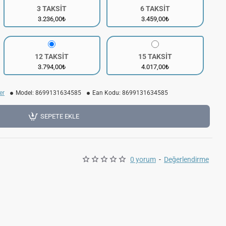
3 TAKSİT
6 TAKSİT
3.236,00₺
3.459,00₺
12 TAKSİT
15 TAKSİT
3.794,00₺
4.017,00₺
er
Model:
8699131634585
Ean Kodu:
8699131634585
SEPETE EKLE
0 yorum
-
Değerlendirme