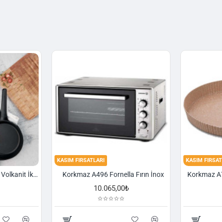
KASIM FIRSATLARI
KASIM FIRSAT
Korkmaz A1374 Gusto Volkanit İki Kulplu Oval Tava
Korkmaz A496 Fornella Fırın İnox
10.065,00₺