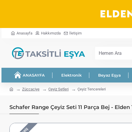
Anasayfa
Hakkımızda
İletişim
Hemen
Ara
ANASAYFA
Elektronik
Beyaz Eşya
home
Züccaciye
Çeyiz Setleri
Çeyiz Tencereleri
Schafer Range Çeyiz Seti 11 Parça Bej - Elden