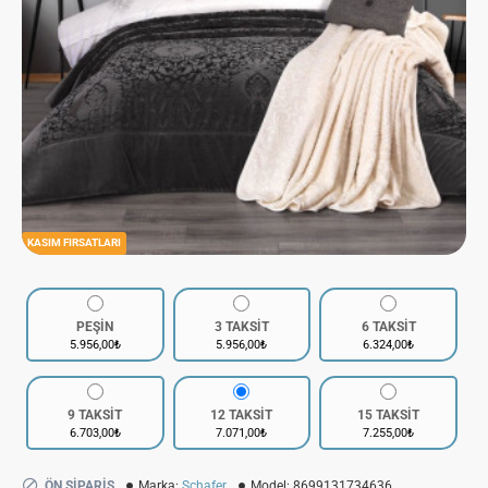
KASIM FIRSATLARI
PEŞİN
3 TAKSİT
6 TAKSİT
5.956,00₺
5.956,00₺
6.324,00₺
9 TAKSİT
12 TAKSİT
15 TAKSİT
6.703,00₺
7.071,00₺
7.255,00₺
ÖN SIPARIŞ
Marka:
Schafer
Model:
8699131734636