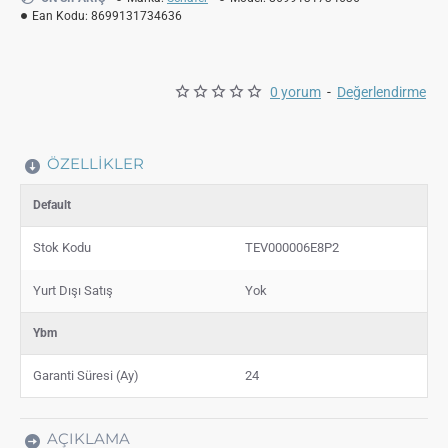
Ean Kodu:
8699131734636
0 yorum
-
Değerlendirme
ÖZELLIKLER
Default
Stok Kodu
TEV000006E8P2
Yurt Dışı Satış
Yok
Ybm
Garanti Süresi (Ay)
24
AÇIKLAMA