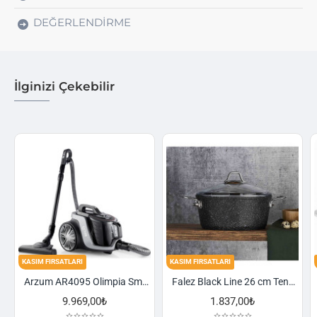
DEĞERLENDIRME
İlginizi Çekebilir
KASIM FIRSATLARI
KASIM FIRSATLARI
Arzum AR4095 Olimpia Smart Cyclone Filtreli Süpürge - Füme
Falez Black Line 26 cm Tencere
,00₺
1.837,00₺
2.521,00₺