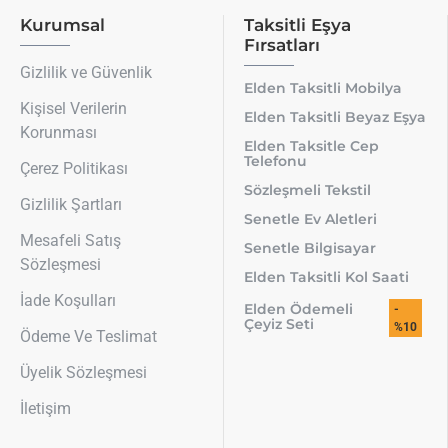
Kurumsal
Taksitli Eşya
Fırsatları
Gizlilik ve Güvenlik
Elden Taksitli Mobilya
Kişisel Verilerin
Elden Taksitli Beyaz Eşya
Korunması
Elden Taksitle Cep
Telefonu
Çerez Politikası
Sözleşmeli Tekstil
Gizlilik Şartları
Senetle Ev Aletleri
Mesafeli Satış
Senetle Bilgisayar
Sözleşmesi
Elden Taksitli Kol Saati
İade Koşulları
Elden Ödemeli
-
Çeyiz Seti
%10
Ödeme Ve Teslimat
Üyelik Sözleşmesi
İletişim