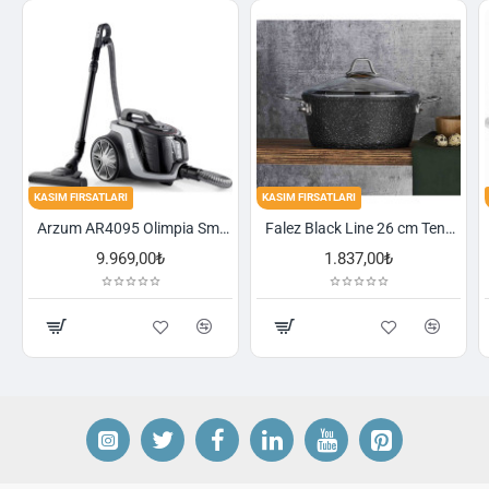
KASIM FIRSATLARI
KASIM FIRSATLARI
Arzum AR4095 Olimpia Smart Cyclone Filtreli Süpürge - Füme
Falez Black Line 26 cm Tencere
Schafer Cookhaus 6 Parça Çelik Sahan Seti-Gümüş
1.837,00₺
2.521,00₺