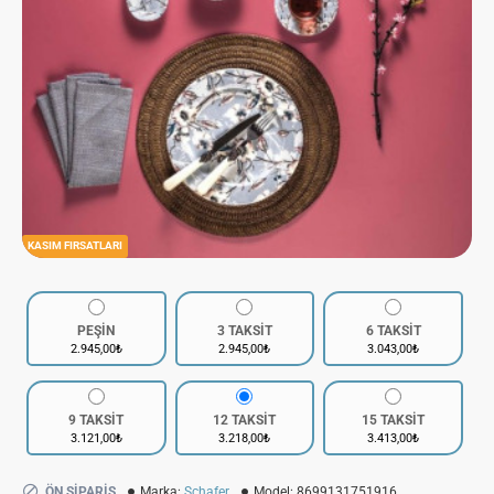
KASIM FIRSATLARI
PEŞİN
3 TAKSİT
6 TAKSİT
2.945,00₺
2.945,00₺
3.043,00₺
9 TAKSİT
12 TAKSİT
15 TAKSİT
3.121,00₺
3.218,00₺
3.413,00₺
ÖN SIPARIŞ
Marka:
Schafer
Model:
8699131751916