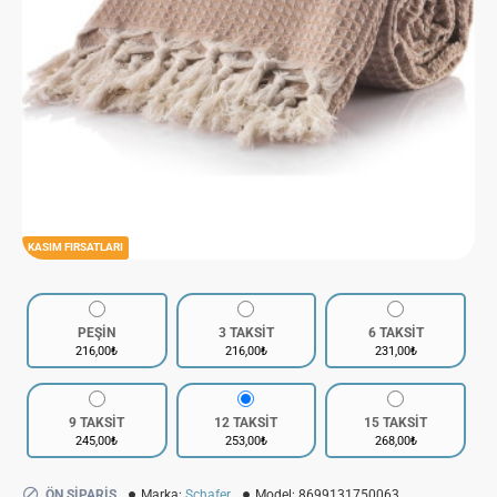
KASIM FIRSATLARI
PEŞİN
3 TAKSİT
6 TAKSİT
216,00₺
216,00₺
231,00₺
9 TAKSİT
12 TAKSİT
15 TAKSİT
245,00₺
253,00₺
268,00₺
ÖN SIPARIŞ
Marka:
Schafer
Model:
8699131750063