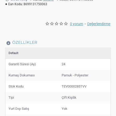
Ean Kodu:
8699131750063
0 yorum
-
Değerlendirme
ÖZELLIKLER
Default
Garanti Süresi (Ay)
24
Kumaş Dokuması
Pamuk - Polyester
Stok Kodu
TEV0000285TVV
Tipi
Çift Kişilik
Yurt Dışı Satış
Yok