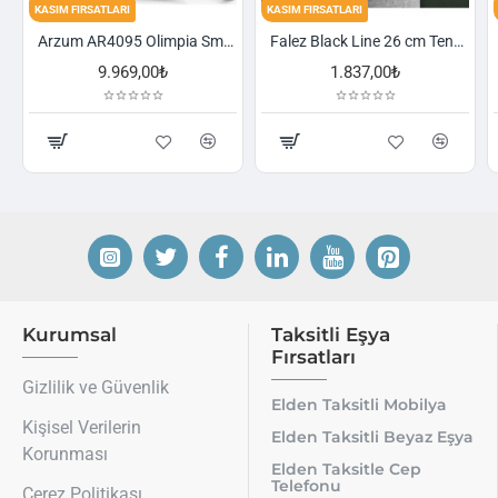
TLARI
KASIM FIRSATLARI
KASIM FIRSATLARI
Arzum AR4095 Olimpia Smart Cyclone Filtreli Süpürge - Füme
Falez Black Line 26 cm Tencere
9.969,00₺
1.837,00₺
2.52
Kurumsal
Taksitli Eşya
Fırsatları
Gizlilik ve Güvenlik
Elden Taksitli Mobilya
Kişisel Verilerin
Elden Taksitli Beyaz Eşya
Korunması
Elden Taksitle Cep
Telefonu
Çerez Politikası