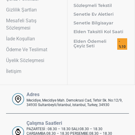
Sözleşmeli Tekstil
Gizlilik Şartları
Senetle Ev Aletleri
Mesafeli Satış
Senetle Bilgisayar
Sözleşmesi
Elden Taksitli Kol Saati
İade Koşulları
Elden Ödemeli
-
Çeyiz Seti
%10
Ödeme Ve Teslimat
Üyelik Sözleşmesi
İletişim
Adres
Mecidiye, Mecidiye Mah. Demokrasi Cad, Tefsir Sk. No:12/9,
34930 Sultanbeyli/İstanbul, Istanbul, Turkey, 34930
Çalışma Saatleri
PAZARTESİ : 08.30 – 18.30 SALI:08.30 – 18.30
ÇARŞAMBA:08.30 – 18.30 PERŞEMBE:08.30 – 18.30