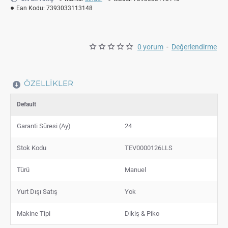
Ean Kodu:
7393033113148
0 yorum
-
Değerlendirme
ÖZELLIKLER
Default
Garanti Süresi (Ay)
24
Stok Kodu
TEV0000126LLS
Türü
Manuel
Yurt Dışı Satış
Yok
Makine Tipi
Dikiş & Piko