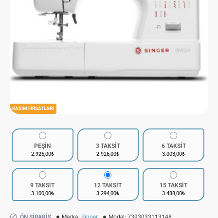
KASIM FIRSATLARI
PEŞİN
3 TAKSİT
6 TAKSİT
2.926,00₺
2.926,00₺
3.003,00₺
9 TAKSİT
12 TAKSİT
15 TAKSİT
3.100,00₺
3.294,00₺
3.488,00₺
ÖN SIPARIŞ
Marka:
Singer
Model:
7393033113148