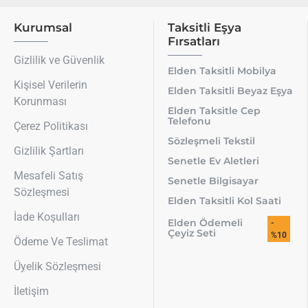
Kurumsal
Taksitli Eşya
Fırsatları
Gizlilik ve Güvenlik
Elden Taksitli Mobilya
Kişisel Verilerin
Elden Taksitli Beyaz Eşya
Korunması
Elden Taksitle Cep
Telefonu
Çerez Politikası
Sözleşmeli Tekstil
Gizlilik Şartları
Senetle Ev Aletleri
Mesafeli Satış
Senetle Bilgisayar
Sözleşmesi
Elden Taksitli Kol Saati
İade Koşulları
Elden Ödemeli
-
Çeyiz Seti
%10
Ödeme Ve Teslimat
Üyelik Sözleşmesi
İletişim