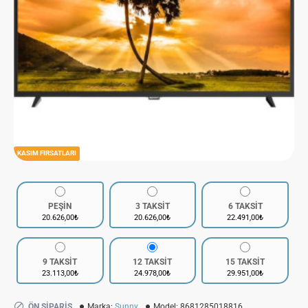
KASIM FIRSATLARI
PEŞİN
3 TAKSİT
6 TAKSİT
20.626,00₺
20.626,00₺
22.491,00₺
9 TAKSİT
12 TAKSİT
15 TAKSİT
23.113,00₺
24.978,00₺
29.951,00₺
ÖN SIPARIŞ
Marka:
Sunny
Model:
8681285018816