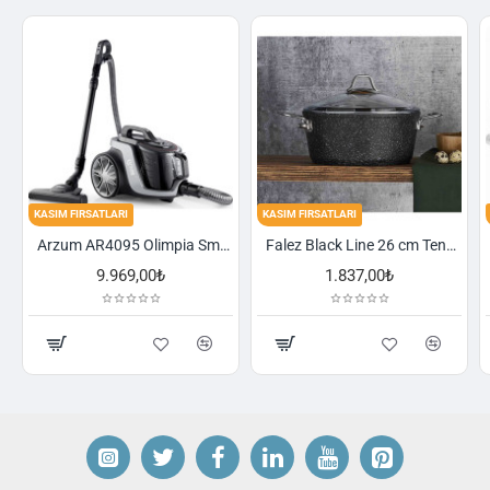
FIRSATLARI
KASIM FIRSATLARI
KASIM FIRSA
Arzum AR4095 Olimpia Smart Cyclone Filtreli Süpürge - Füme
Falez Black Line 26 cm Tencere
9.969,00₺
1.837,00₺