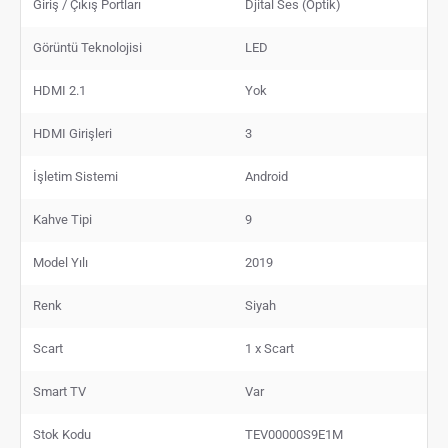
Giriş / Çıkış Portları
Djital Ses (Optik)
Görüntü Teknolojisi
LED
HDMI 2.1
Yok
HDMI Girişleri
3
İşletim Sistemi
Android
Kahve Tipi
9
Model Yılı
2019
Renk
Siyah
Scart
1 x Scart
Smart TV
Var
Stok Kodu
TEV00000S9E1M