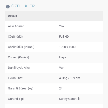
ÖZELLIKLER
Default
Askı Aparatı
Yok
Çözünürlük
Full HD
Çözünürlük (Piksel)
1920 x 1080
Curved (Kavisli)
Hayır
Dahili Uydu Alıcı
Var
Ekran Ebatı
43 inç / 109 cm
Garanti Süresi (Ay)
24
Garanti Tipi
Sunny Garantili