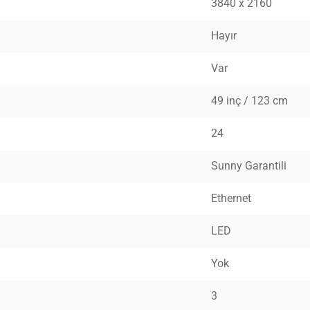
3840 x 2160
Hayır
Var
49 inç / 123 cm
24
Sunny Garantili
Ethernet
LED
Yok
3