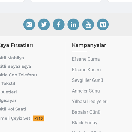
Eşya Fırsatları
Kampanyalar
itli Mobilya
Efsane Cuma
itli Beyaz Eşya
Efsane Kasım
itle Cep Telefonu
Sevgililer Günü
 Tekstil
Anneler Günü
 Aletleri
lgisayar
Yılbaşı Hediyeleri
tli Kol Saati
Babalar Günü
meli Çeyiz Seti
-%10
Black Friday