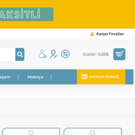
Kariyer Fırsatları
0 ürün - 0,00₺
Yaşam
Mobilya
ANINDA SONUÇ