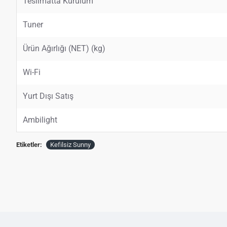
Teslimatta Kurulum
Tuner
Ürün Ağırlığı (NET) (kg)
Wi-Fi
Yurt Dışı Satış
Ambilight
Etiketler:
Kefilsiz Sunny