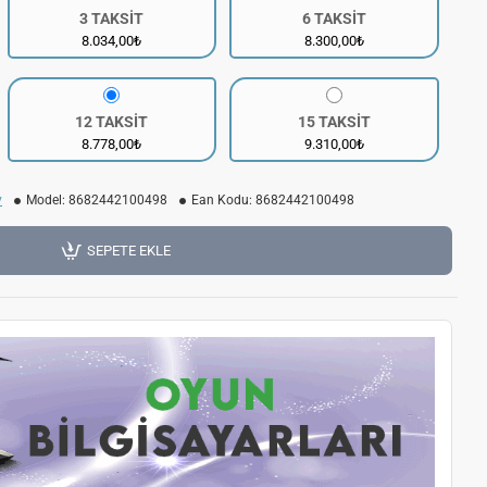
3 TAKSİT
6 TAKSİT
8.034,00₺
8.300,00₺
12 TAKSİT
15 TAKSİT
8.778,00₺
9.310,00₺
y
Model:
8682442100498
Ean Kodu:
8682442100498
SEPETE EKLE