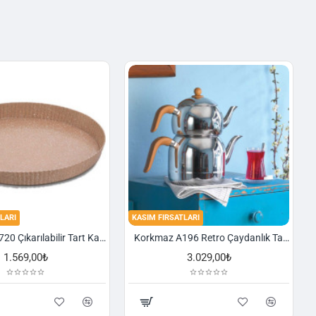
LARI
KASIM FIRSATLARI
Korkmaz A720 Çıkarılabilir Tart Kalıbı Granit 29,5 cm
Korkmaz A196 Retro Çaydanlık Takımı
1.569,00₺
3.029,00₺