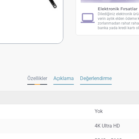
Elektronik Fırsatlar
Dilediğiniz elektronik ür
verin aylık elden ödeme ko
zorlanmadan rahat rahat
banka yada kredi kartı 
Özellikler
Açıklama
Değerlendirme
Yok
4K Ultra HD