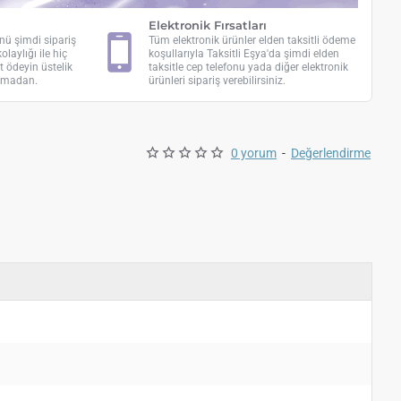
Elektronik Fırsatları
ünü şimdi sipariş
Tüm elektronik ürünler elden taksitli ödeme
laylığı ile hiç
koşullarıyla Taksitli Eşya'da şimdi elden
 ödeyin üstelik
taksitle cep telefonu yada diğer elektronik
olmadan.
ürünleri sipariş verebilirsiniz.
0 yorum
-
Değerlendirme