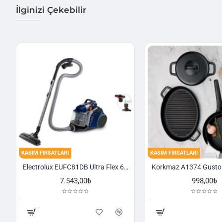
İlginizi Çekebilir
KASIM FIRSATLARI
KASIM FIRSATLARI
Electrolux EUFC81DB Ultra Flex 650 W Toz Torbasız Süpürge
7.543,00₺
998,00₺