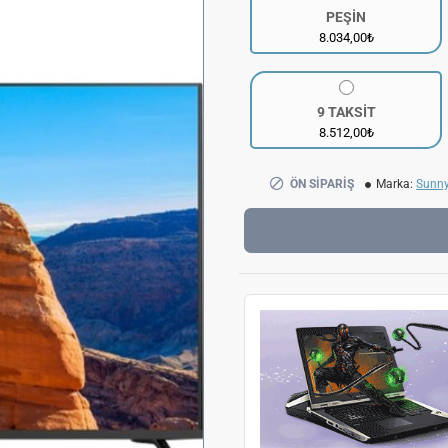
PEŞİN
8.034,00₺
9 TAKSİT
8.512,00₺
ÖN SIPARIŞ
Marka:
Sunn