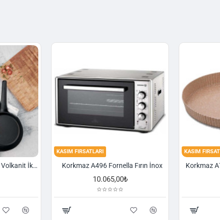
KASIM FIRSATLARI
KASIM FIRSAT
Korkmaz A1374 Gusto Volkanit İki Kulplu Oval Tava
Korkmaz A496 Fornella Fırın İnox
10.065,00₺