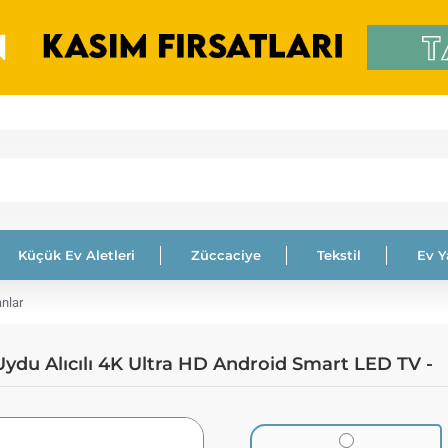
Küçük Ev Aletleri
Züccaciye
Tekstil
Ev 
anlar
ydu Alıcılı 4K Ultra HD Android Smart LED TV -