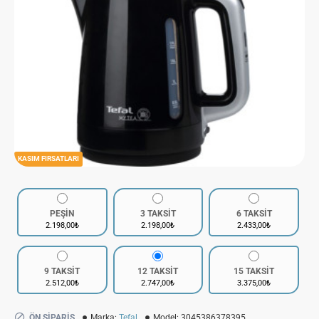
KASIM FIRSATLARI
PEŞİN
3 TAKSİT
6 TAKSİT
2.198,00₺
2.198,00₺
2.433,00₺
9 TAKSİT
12 TAKSİT
15 TAKSİT
2.512,00₺
2.747,00₺
3.375,00₺
ÖN SIPARIŞ
Marka:
Tefal
Model:
3045386378395