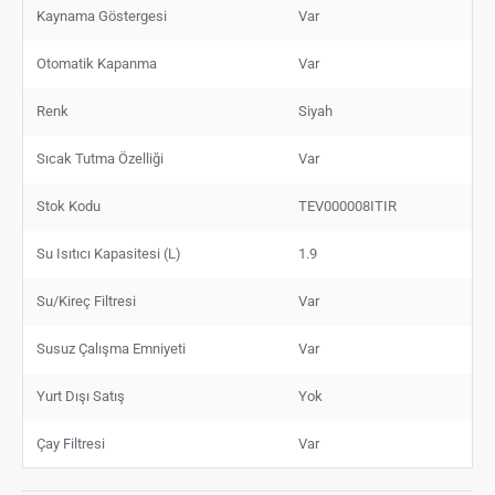
Kaynama Göstergesi
Var
Otomatik Kapanma
Var
Renk
Siyah
Sıcak Tutma Özelliği
Var
Stok Kodu
TEV000008ITIR
Su Isıtıcı Kapasitesi (L)
1.9
Su/Kireç Filtresi
Var
Susuz Çalışma Emniyeti
Var
Yurt Dışı Satış
Yok
Çay Filtresi
Var