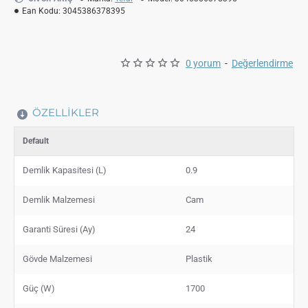
Ean Kodu:
3045386378395
0 yorum
-
Değerlendirme
ÖZELLIKLER
Default
Demlik Kapasitesi (L)
0.9
Demlik Malzemesi
Cam
Garanti Süresi (Ay)
24
Gövde Malzemesi
Plastik
Güç (W)
1700