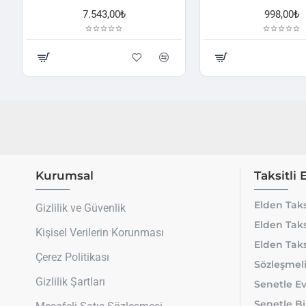
7.543,00₺
998,00₺
Kurumsal
Taksitli 
Elden Taks
Gizlilik ve Güvenlik
Elden Taks
Kişisel Verilerin Korunması
Elden Taks
Çerez Politikası
Sözleşmeli
Gizlilik Şartları
Senetle Ev
Senetle Bi