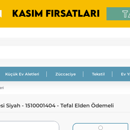
Küçük Ev Aletleri
Züccaciye
Tekstil
Ev 
eri
i Siyah - 1510001404 - Tefal Elden Ödemeli