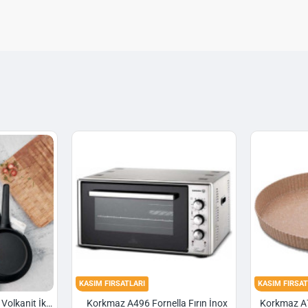
KASIM FIRSATLARI
KASIM FIRSAT
Korkmaz A1374 Gusto Volkanit İki Kulplu Oval Tava
Korkmaz A496 Fornella Fırın İnox