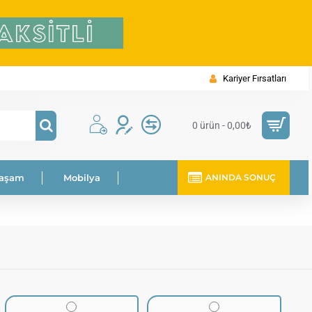
Kariyer Fırsatları
0 ürün - 0,00₺
Yaşam
Mobilya
ANINDA SONUÇ