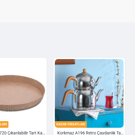
LARI
KASIM FIRSATLARI
Korkmaz A720 Çıkarılabilir Tart Kalıbı Granit 29,5 cm
Korkmaz A196 Retro Çaydanlık Takımı