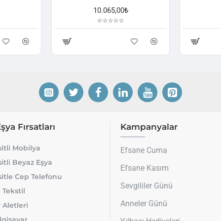
10.065,00₺
Eşya Fırsatları
Kampanyalar
itli Mobilya
Efsane Cuma
itli Beyaz Eşya
Efsane Kasım
itle Cep Telefonu
Sevgililer Günü
 Tekstil
Anneler Günü
 Aletleri
lgisayar