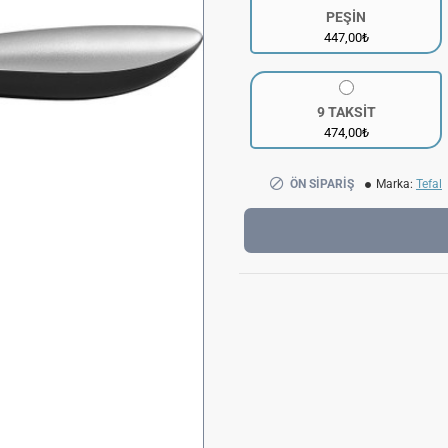
PEŞİN
447,00₺
9 TAKSİT
474,00₺
ÖN SIPARIŞ
Marka:
Tefal