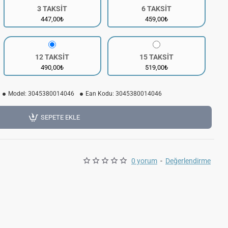
3 TAKSİT
6 TAKSİT
447,00₺
459,00₺
12 TAKSİT
15 TAKSİT
490,00₺
519,00₺
Model:
3045380014046
Ean Kodu:
3045380014046
SEPETE EKLE
0 yorum
-
Değerlendirme