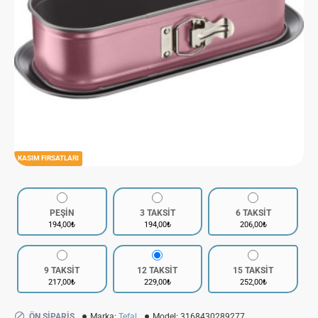
KASIM FIRSATLARI
PEŞİN
3 TAKSİT
6 TAKSİT
194,00₺
194,00₺
206,00₺
9 TAKSİT
12 TAKSİT
15 TAKSİT
217,00₺
229,00₺
252,00₺
ÖN SIPARIŞ
Marka:
Tefal
Model:
3168430289277