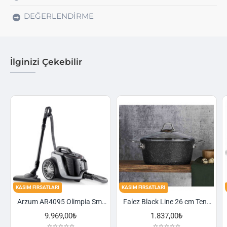
DEĞERLENDIRME
İlginizi Çekebilir
ASIM FIRSATLARI
KASIM FIRSATLARI
KASIM F
Arzum AR4095 Olimpia Smart Cyclone Filtreli Süpürge - Füme
Falez Black Line 26 cm Tencere
9.969,00₺
1.837,00₺