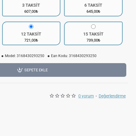
3 TAKSİT
6 TAKSİT
607,00₺
645,00₺
12 TAKSİT
15 TAKSİT
721,00₺
739,00₺
Model:
3168430293250
Ean Kodu:
3168430293250
SEPETE EKLE
0 yorum
-
Değerlendirme