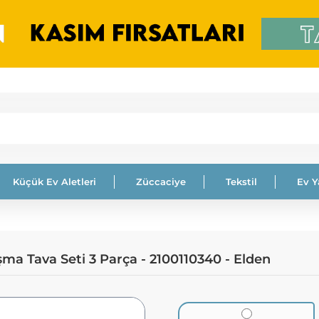
Küçük Ev Aletleri
Züccaciye
Tekstil
Ev 
ma Tava Seti 3 Parça - 2100110340 - Elden