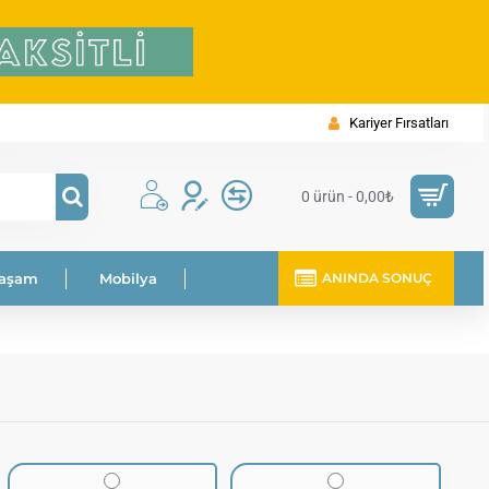
Kariyer Fırsatları
0 ürün - 0,00₺
Yaşam
Mobilya
ANINDA SONUÇ