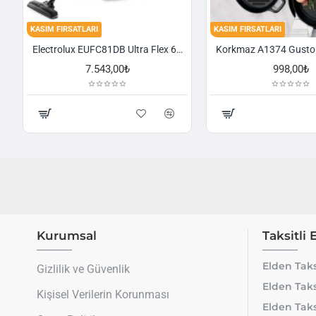
KASIM FIRSATLARI
KASIM FIRSATLARI
Electrolux EUFC81DB Ultra Flex 650 W Toz Torbasız Süpürge
7.543,00₺
998,00₺
Kurumsal
Taksitli 
Elden Taks
Gizlilik ve Güvenlik
Elden Taks
Kişisel Verilerin Korunması
Elden Taks