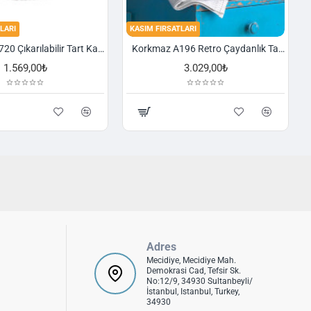
LARI
KASIM FIRSATLARI
Korkmaz A720 Çıkarılabilir Tart Kalıbı Granit 29,5 cm
Korkmaz A196 Retro Çaydanlık Takımı
1.569,00₺
3.029,00₺
Adres
Mecidiye, Mecidiye Mah.
Demokrasi Cad, Tefsir Sk.
No:12/9, 34930 Sultanbeyli/
İstanbul, Istanbul, Turkey,
34930