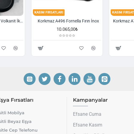
KASIM FIRSATLARI
KASIM FIRSAT
Korkmaz A1374 Gusto Volkanit İki Kulplu Oval Tava
Korkmaz A496 Fornella Fırın İnox
10.065,00₺
Eşya Fırsatları
Kampanyalar
itli Mobilya
Efsane Cuma
itli Beyaz Eşya
Efsane Kasım
itle Cep Telefonu