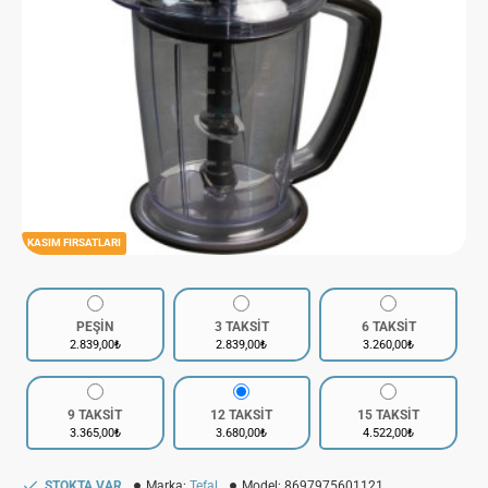
KASIM FIRSATLARI
PEŞİN
3 TAKSİT
6 TAKSİT
2.839,00₺
2.839,00₺
3.260,00₺
9 TAKSİT
12 TAKSİT
15 TAKSİT
3.365,00₺
3.680,00₺
4.522,00₺
STOKTA VAR
Marka:
Tefal
Model:
8697975601121