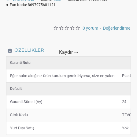
Ean Kodu:
8697975601121
0 yorum
-
Değerlendirme
ÖZELLIKLER
Garanti Notu
Eğer satın aldığınız ürün kurulum gerektiriyorsa, size en yakın
Plastik 
Default
Garanti Süresi (Ay)
24
Stok Kodu
TEV000
Yurt Dışı Satış
Yok