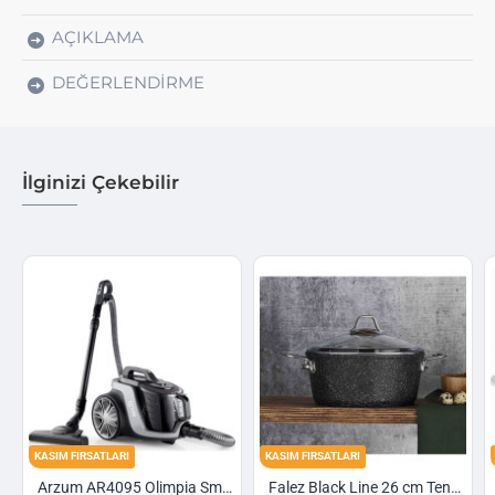
AÇIKLAMA
DEĞERLENDIRME
İlginizi Çekebilir
KASIM FIRSATLARI
KASIM FIRSATLARI
Arzum AR4095 Olimpia Smart Cyclone Filtreli Süpürge - Füme
Falez Black Line 26 cm Tencere