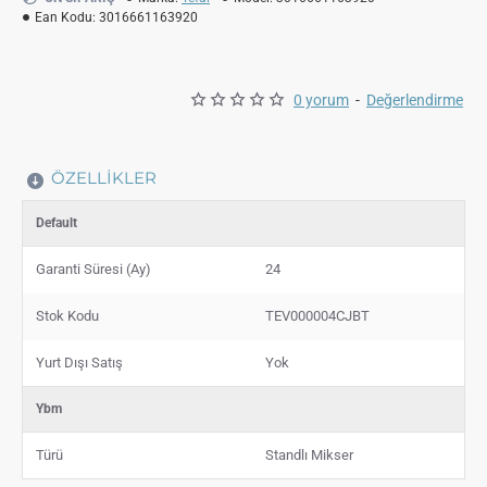
Ean Kodu:
3016661163920
0 yorum
-
Değerlendirme
ÖZELLIKLER
Default
Garanti Süresi (Ay)
24
Stok Kodu
TEV000004CJBT
Yurt Dışı Satış
Yok
Ybm
Türü
Standlı Mikser