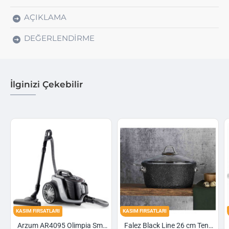
AÇIKLAMA
DEĞERLENDIRME
İlginizi Çekebilir
ASIM FIRSATLARI
KASIM FIRSATLARI
KASIM F
Arzum AR4095 Olimpia Smart Cyclone Filtreli Süpürge - Füme
Falez Black Line 26 cm Tencere