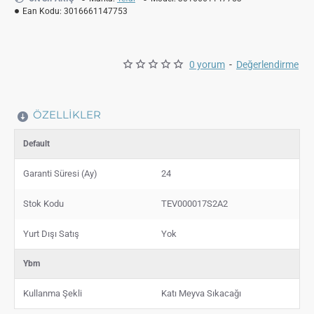
Ean Kodu:
3016661147753
0 yorum
-
Değerlendirme
ÖZELLIKLER
Default
Garanti Süresi (Ay)
24
Stok Kodu
TEV000017S2A2
Yurt Dışı Satış
Yok
Ybm
Kullanma Şekli
Katı Meyva Sıkacağı