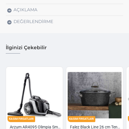
AÇIKLAMA
DEĞERLENDIRME
İlginizi Çekebilir
TLARI
KASIM FIRSATLARI
KASIM FIRSATLARI
Arzum AR4095 Olimpia Smart Cyclone Filtreli Süpürge - Füme
Falez Black Line 26 cm Tencere