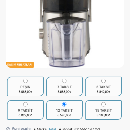
KASIM FIRSATLARI
PEŞİN
3 TAKSİT
6 TAKSİT
5.088,00₺
5.088,00₺
5.842,00₺
9 TAKSİT
12 TAKSİT
15 TAKSİT
6.029,00₺
6.595,00₺
8.103,00₺
ÖN SIPARIŞ
Marka:
Tefal
Model:
3016661147753