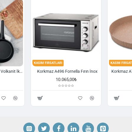
KASIM FIRSATLARI
KASIM FIRSAT
Korkmaz A1374 Gusto Volkanit İki Kulplu Oval Tava
Korkmaz A496 Fornella Fırın İnox
10.065,00₺