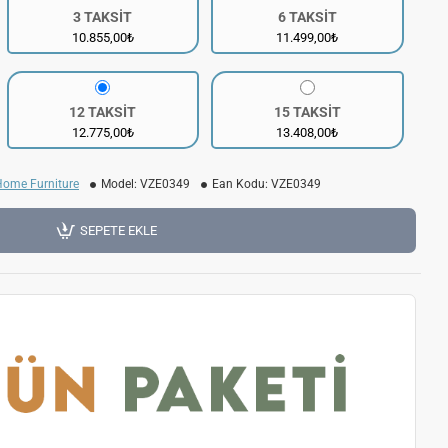
3 TAKSİT
6 TAKSİT
10.855,00₺
11.499,00₺
12 TAKSİT
15 TAKSİT
12.775,00₺
13.408,00₺
Home Furniture
Model:
VZE0349
Ean Kodu:
VZE0349
SEPETE EKLE