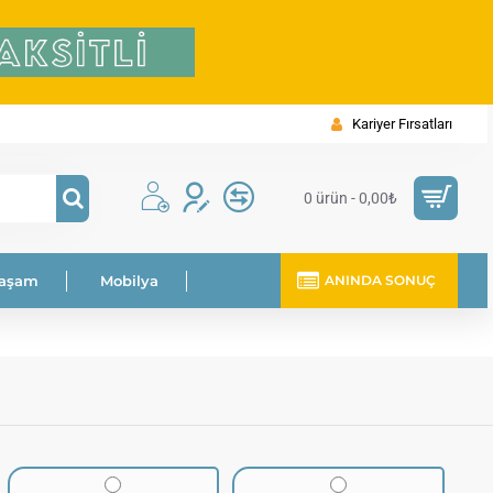
Kariyer Fırsatları
0 ürün - 0,00₺
Yaşam
Mobilya
ANINDA SONUÇ