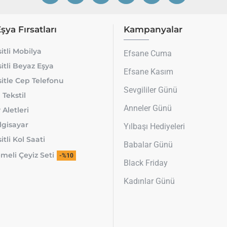
Eşya Fırsatları
Kampanyalar
itli Mobilya
Efsane Cuma
itli Beyaz Eşya
Efsane Kasım
itle Cep Telefonu
Sevgililer Günü
 Tekstil
Anneler Günü
 Aletleri
lgisayar
Yılbaşı Hediyeleri
tli Kol Saati
Babalar Günü
meli Çeyiz Seti
-%10
Black Friday
Kadınlar Günü