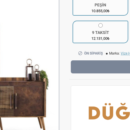
PEŞİN
10.855,00₺
9 TAKSİT
12.131,00₺
ÖN SIPARIŞ
Marka:
Vize 