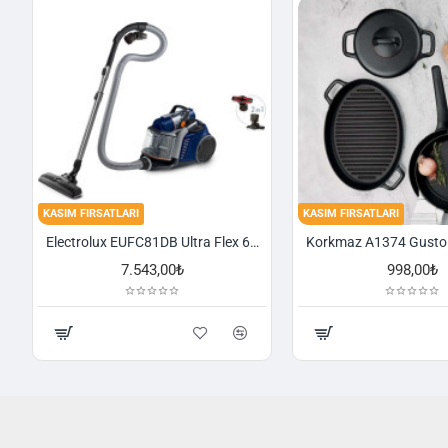
KASIM FIRSATLARI
KASIM FIRSATLARI
Electrolux EUFC81DB Ultra Flex 650 W Toz Torbasız Süpürge
7.543,00₺
998,00₺