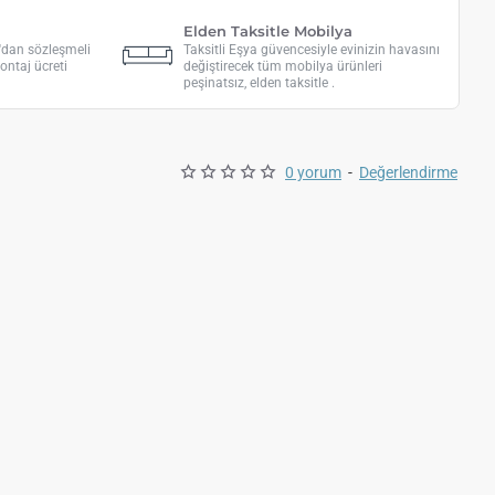
Elden Taksitle Mobilya
a'dan sözleşmeli
Taksitli Eşya güvencesiyle evinizin havasını
ontaj ücreti
değiştirecek tüm mobilya ürünleri
peşinatsız, elden taksitle .
0 yorum
-
Değerlendirme