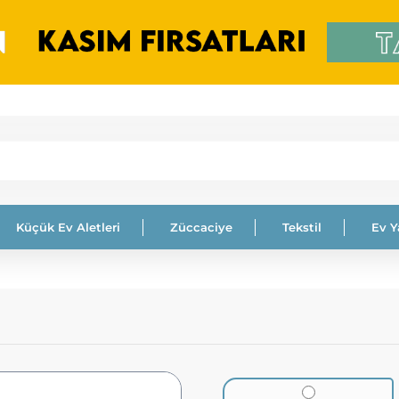
Küçük Ev Aletleri
Züccaciye
Tekstil
Ev 