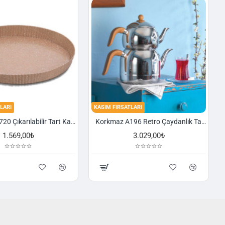
LARI
KASIM FIRSATLARI
Korkmaz A720 Çıkarılabilir Tart Kalıbı Granit 29,5 cm
Korkmaz A196 Retro Çaydanlık Takımı
1.569,00₺
3.029,00₺