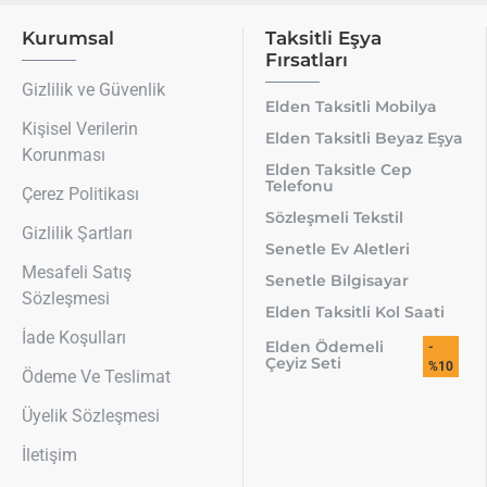
Kurumsal
Taksitli Eşya
Fırsatları
Gizlilik ve Güvenlik
Elden Taksitli Mobilya
Kişisel Verilerin
Elden Taksitli Beyaz Eşya
Korunması
Elden Taksitle Cep
Telefonu
Çerez Politikası
Sözleşmeli Tekstil
Gizlilik Şartları
Senetle Ev Aletleri
Mesafeli Satış
Senetle Bilgisayar
Sözleşmesi
Elden Taksitli Kol Saati
İade Koşulları
Elden Ödemeli
-
Çeyiz Seti
%10
Ödeme Ve Teslimat
Üyelik Sözleşmesi
İletişim