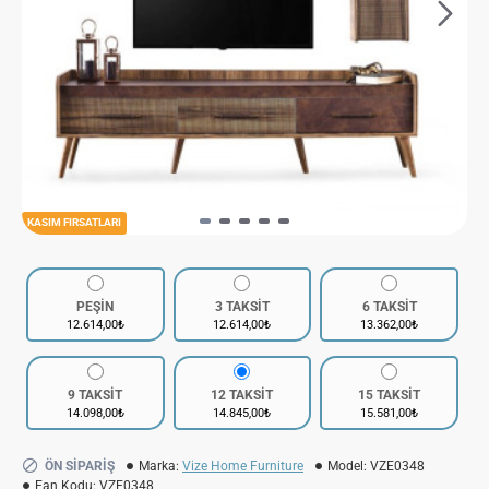
KASIM FIRSATLARI
PEŞİN
3 TAKSİT
6 TAKSİT
12.614,00₺
12.614,00₺
13.362,00₺
9 TAKSİT
12 TAKSİT
15 TAKSİT
14.098,00₺
14.845,00₺
15.581,00₺
ÖN SIPARIŞ
Marka:
Vize Home Furniture
Model:
VZE0348
Ean Kodu:
VZE0348