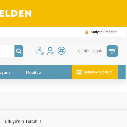
Kariyer Fırsatları
0 ürün - 0,00₺
Yaşam
Mobilya
ANINDA SONUÇ
Türkiye'nin Tercihi !