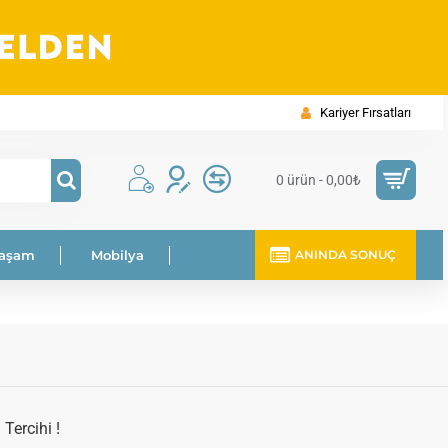
Kariyer Fırsatları
0 ürün - 0,00₺
Yaşam
Mobilya
ANINDA SONUÇ
Tercihi !