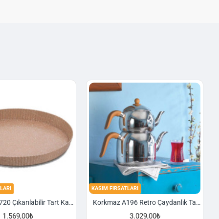
LARI
KASIM FIRSATLARI
Korkmaz A720 Çıkarılabilir Tart Kalıbı Granit 29,5 cm
Korkmaz A196 Retro Çaydanlık Takımı
1.569,00₺
3.029,00₺