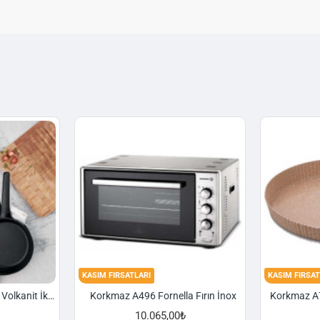
KASIM FIRSATLARI
KASIM FIRSAT
Korkmaz A1374 Gusto Volkanit İki Kulplu Oval Tava
Korkmaz A496 Fornella Fırın İnox
10.065,00₺