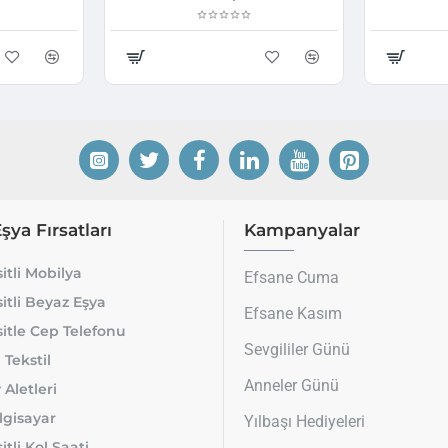
Eşya Fırsatları
Kampanyalar
itli Mobilya
Efsane Cuma
itli Beyaz Eşya
Efsane Kasım
itle Cep Telefonu
Sevgililer Günü
 Tekstil
Anneler Günü
 Aletleri
lgisayar
Yılbaşı Hediyeleri
tli Kol Saati