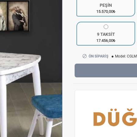
PEŞİN
15.570,00₺
9 TAKSİT
17.456,00₺
ÖN SIPARIŞ
Model:
CGLM