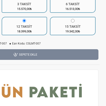
3 TAKSİT
6 TAKSİT
15.570,00₺
16.513,00₺
12 TAKSİT
15 TAKSİT
18.399,00₺
19.342,00₺
T-007
Ean Kodu:
CGLMT-007
SEPETE EKLE