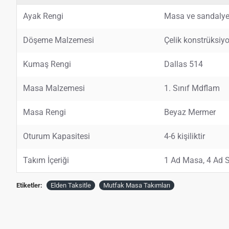
Ayak Rengi
Masa ve sandalye
Döşeme Malzemesi
Çelik konstrüksi
Kumaş Rengi
Dallas 514
Masa Malzemesi
1. Sınıf Mdflam
Masa Rengi
Beyaz Mermer
Oturum Kapasitesi
4-6 kişiliktir
Takım İçeriği
1 Ad Masa, 4 Ad 
Etiketler:
Elden Taksitle
Mutfak Masa Takımları