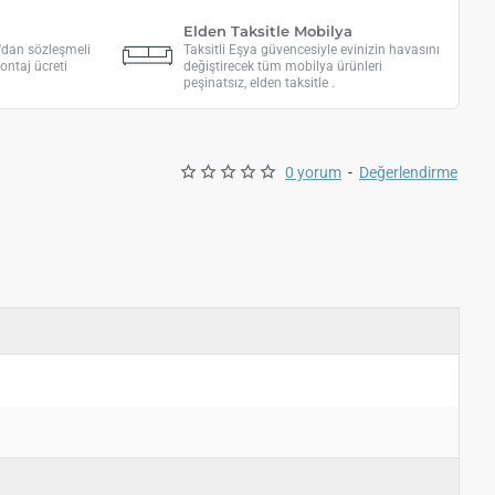
Elden Taksitle Mobilya
a'dan sözleşmeli
Taksitli Eşya güvencesiyle evinizin havasını
ontaj ücreti
değiştirecek tüm mobilya ürünleri
peşinatsız, elden taksitle .
0 yorum
-
Değerlendirme