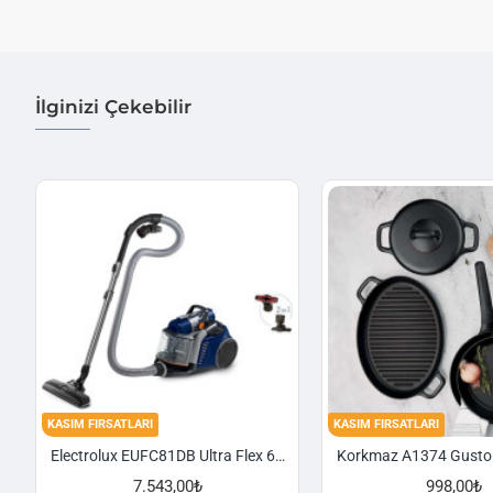
İlginizi Çekebilir
KASIM FIRSATLARI
KASIM FIRSATLARI
Electrolux EUFC81DB Ultra Flex 650 W Toz Torbasız Süpürge
7.543,00₺
998,00₺