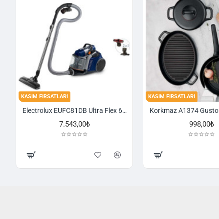
KASIM FIRSATLARI
KASIM FIRSATLARI
Electrolux EUFC81DB Ultra Flex 650 W Toz Torbasız Süpürge
7.543,00₺
998,00₺