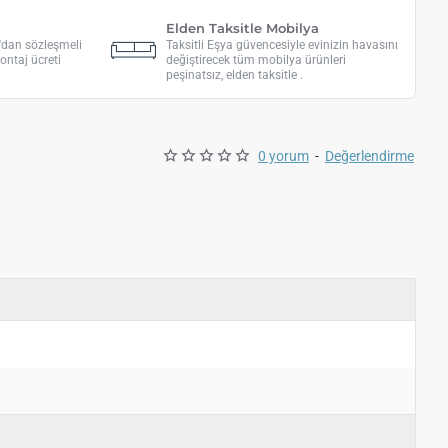
Elden Taksitle Mobilya
a'dan sözleşmeli
Taksitli Eşya güvencesiyle evinizin havasını
ontaj ücreti
değiştirecek tüm mobilya ürünleri
peşinatsız, elden taksitle .
0 yorum
-
Değerlendirme