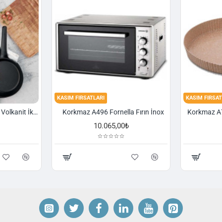
KASIM FIRSATLARI
KASIM FIRSAT
Korkmaz A1374 Gusto Volkanit İki Kulplu Oval Tava
Korkmaz A496 Fornella Fırın İnox
10.065,00₺