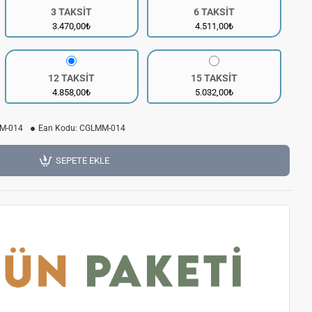
3 TAKSİT
6 TAKSİT
3.470,00₺
4.511,00₺
12 TAKSİT
15 TAKSİT
4.858,00₺
5.032,00₺
M-014
Ean Kodu:
CGLMM-014
SEPETE EKLE