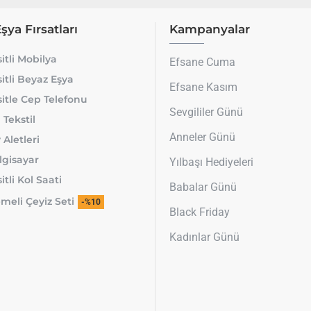
Eşya Fırsatları
Kampanyalar
itli Mobilya
Efsane Cuma
itli Beyaz Eşya
Efsane Kasım
itle Cep Telefonu
Sevgililer Günü
 Tekstil
Anneler Günü
 Aletleri
lgisayar
Yılbaşı Hediyeleri
tli Kol Saati
Babalar Günü
meli Çeyiz Seti
-%10
Black Friday
Kadınlar Günü