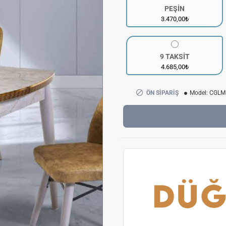
PEŞİN
3.470,00₺
9 TAKSİT
4.685,00₺
ÖN SIPARIŞ
Model:
CGLM