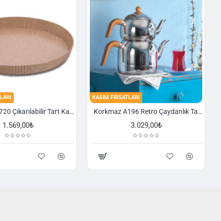
LARI
KASIM FIRSATLARI
Korkmaz A720 Çıkarılabilir Tart Kalıbı Granit 29,5 cm
Korkmaz A196 Retro Çaydanlık Takımı
1.569,00₺
3.029,00₺