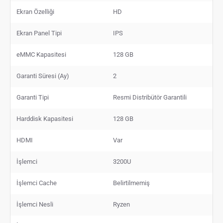
Ekran Özelliği
HD
Ekran Panel Tipi
IPS
eMMC Kapasitesi
128 GB
Garanti Süresi (Ay)
2
Garanti Tipi
Resmi Distribütör Garantili
Harddisk Kapasitesi
128 GB
HDMI
Var
İşlemci
3200U
İşlemci Cache
Belirtilmemiş
İşlemci Nesli
Ryzen