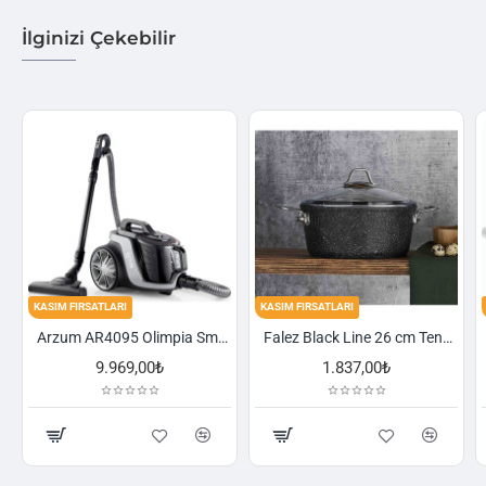
İlginizi Çekebilir
TLARI
KASIM FIRSATLARI
KASIM FIRSATLARI
Falez Black Line 26 cm Tencere
Schafer Cookhaus 6 Parça Çelik Sahan Seti-Gümüş
.837,00₺
2.521,00₺
2.758