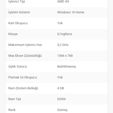
İşlemci Tipi
AMD A9
İşletim Sistemi
Windows 10 Home
Kart Okuyucu
Yok
Klavye
Q İngilizce
Maksimum İşlemci Hızı
3,2 GHz
Max Ekran Çözünürlüğü
1366 x 768
Optik Sürücü
Belirtilmemiş
Parmak İzi Okuyucu
Yok
Ram (Sistem Belleği)
4 GB
Ram Tipi
DDR4
Renk
Gümüş