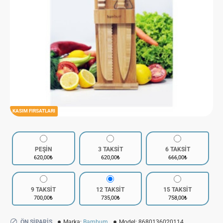
KASIM FIRSATLARI
PEŞİN
3 TAKSİT
6 TAKSİT
620,00₺
620,00₺
666,00₺
9 TAKSİT
12 TAKSİT
15 TAKSİT
700,00₺
735,00₺
758,00₺
ÖN SIPARIŞ
Marka:
Bambum
Model:
8680136020114