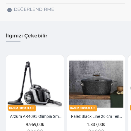
DEĞERLENDIRME
İlginizi Çekebilir
TLARI
KASIM FIRSATLARI
KASIM FIRSATLARI
Arzum AR4095 Olimpia Smart Cyclone Filtreli Süpürge - Füme
Falez Black Line 26 cm Tencere
9.969,00₺
1.837,00₺
2.52