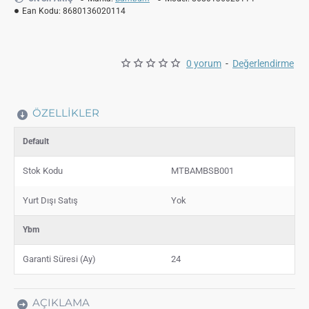
Ean Kodu:
8680136020114
0 yorum
-
Değerlendirme
ÖZELLIKLER
Default
Stok Kodu
MTBAMBSB001
Yurt Dışı Satış
Yok
Ybm
Garanti Süresi (Ay)
24
AÇIKLAMA