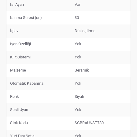
Isı Ayarı
Var
Isınma Süresi (sn)
30
İşlev
Düzleştirme
İyon Özelliği
Yok
Kilit Sistemi
Yok
Malzeme
Seramik
Otomatik Kapanma
Yok
Renk
Siyah
Sesli Uyarı
Yok
Stok Kodu
SGBRAUNST780
Yurt Dışı Satış
Yok