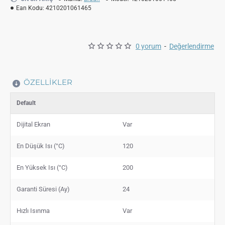
Ean Kodu:
4210201061465
0 yorum
-
Değerlendirme
ÖZELLIKLER
Default
Dijital Ekran
Var
En Düşük Isı (°C)
120
En Yüksek Isı (°C)
200
Garanti Süresi (Ay)
24
Hızlı Isınma
Var