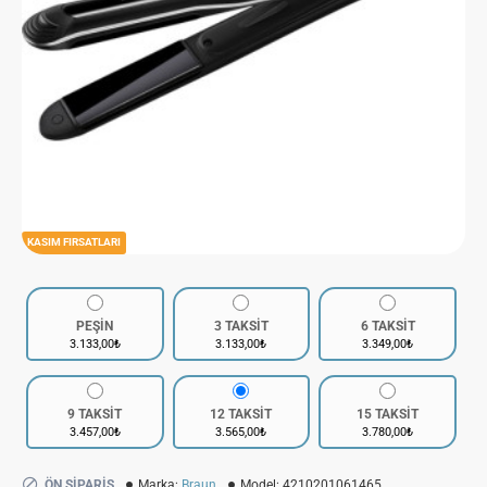
KASIM FIRSATLARI
PEŞİN
3 TAKSİT
6 TAKSİT
3.133,00₺
3.133,00₺
3.349,00₺
9 TAKSİT
12 TAKSİT
15 TAKSİT
3.457,00₺
3.565,00₺
3.780,00₺
ÖN SIPARIŞ
Marka:
Braun
Model:
4210201061465