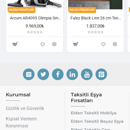
KASIM FIRSATLARI
KASIM FIRSATLARI
Arzum AR4095 Olimpia Smart Cyclone Filtreli Süpürge - Füme
Falez Black Line 26 cm Tencere
9.969,00₺
1.837,00₺
Kurumsal
Taksitli Eşya
Fırsatları
Gizlilik ve Güvenlik
Elden Taksitli Mobilya
Kişisel Verilerin
Elden Taksitli Beyaz Eşya
Korunması
Elden Taksitle Cep