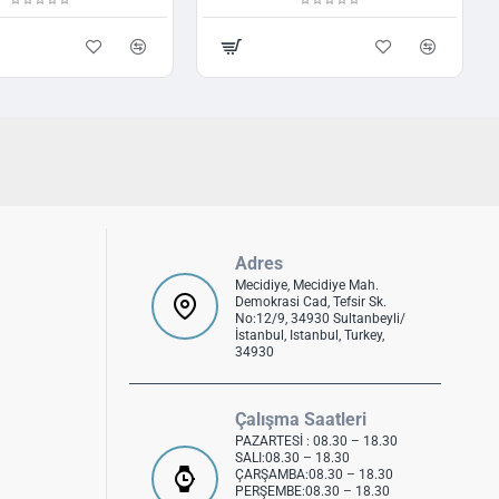
Adres
Mecidiye, Mecidiye Mah.
Demokrasi Cad, Tefsir Sk.
No:12/9, 34930 Sultanbeyli/
İstanbul, Istanbul, Turkey,
34930
Çalışma Saatleri
PAZARTESİ : 08.30 – 18.30
SALI:08.30 – 18.30
ÇARŞAMBA:08.30 – 18.30
PERŞEMBE:08.30 – 18.30