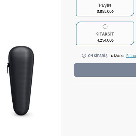
PEŞİN
3.855,00₺
9 TAKSİT
4.254,00₺
ÖN SIPARIŞ
Marka:
Braun