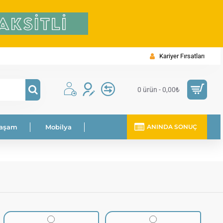
Kariyer Fırsatları
0 ürün - 0,00₺
Yaşam
Mobilya
ANINDA SONUÇ