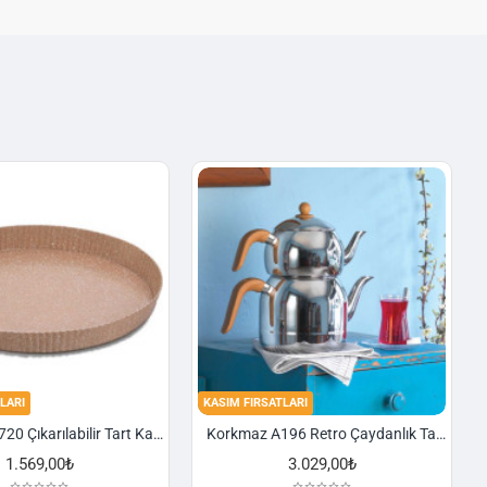
LARI
KASIM FIRSATLARI
Korkmaz A720 Çıkarılabilir Tart Kalıbı Granit 29,5 cm
Korkmaz A196 Retro Çaydanlık Takımı
1.569,00₺
3.029,00₺