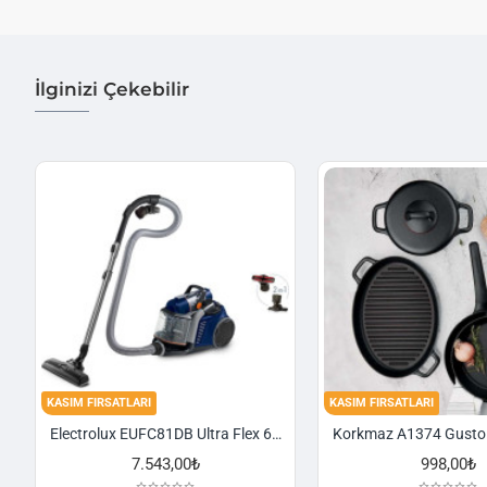
İlginizi Çekebilir
KASIM FIRSATLARI
KASIM FIRSATLARI
Electrolux EUFC81DB Ultra Flex 650 W Toz Torbasız Süpürge
7.543,00₺
998,00₺