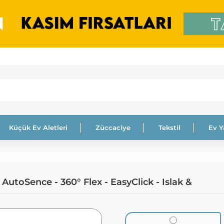
Küçük Ev Aletleri
Züccaciye
Tekstil
Ev 
AutoSence - 360° Flex - EasyClick - Islak &