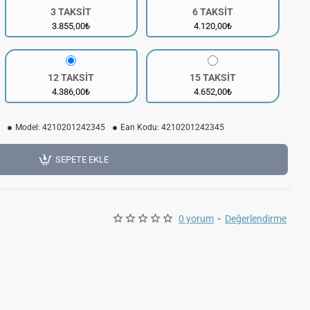
3 TAKSİT
6 TAKSİT
3.855,00₺
4.120,00₺
12 TAKSİT
15 TAKSİT
4.386,00₺
4.652,00₺
Model:
4210201242345
Ean Kodu:
4210201242345
SEPETE EKLE
0 yorum
-
Değerlendirme