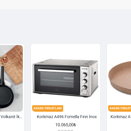
KASIM FIRSATLARI
KASIM FIRSAT
Korkmaz A1374 Gusto Volkanit İki Kulplu Oval Tava
Korkmaz A496 Fornella Fırın İnox
10.065,00₺