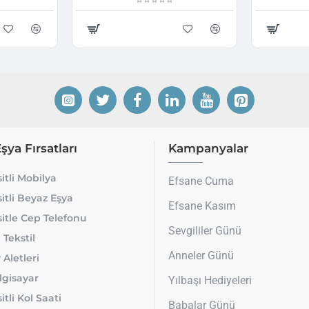
Eşya Fırsatları
Kampanyalar
itli Mobilya
Efsane Cuma
itli Beyaz Eşya
Efsane Kasım
itle Cep Telefonu
Sevgililer Günü
 Tekstil
Anneler Günü
 Aletleri
lgisayar
Yılbaşı Hediyeleri
tli Kol Saati
Babalar Günü