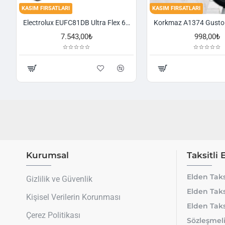
KASIM FIRSATLARI
KASIM FIRSATLARI
Electrolux EUFC81DB Ultra Flex 650 W Toz Torbasız Süpürge
7.543,00₺
998,00₺
Kurumsal
Taksitli 
Elden Taks
Gizlilik ve Güvenlik
Elden Taks
Kişisel Verilerin Korunması
Elden Taks
Çerez Politikası
Sözleşmeli