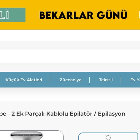
Küçük Ev Aletleri
Züccaciye
Tekstil
Ev 
 - 2 Ek Parçalı Kablolu Epilatör / Epilasyon