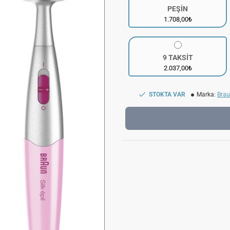
PEŞİN
1.708,00₺
9 TAKSİT
2.037,00₺
STOKTA VAR
Marka:
Bra