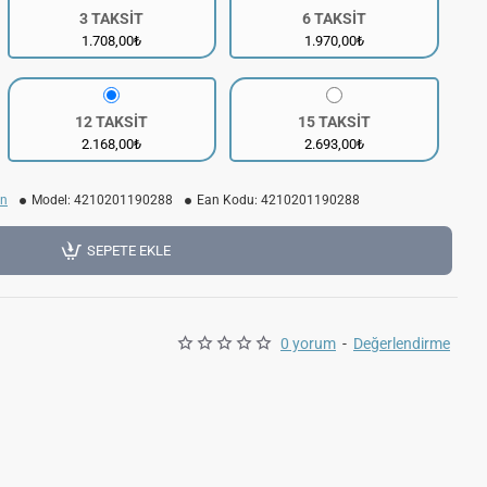
3 TAKSİT
6 TAKSİT
1.708,00₺
1.970,00₺
12 TAKSİT
15 TAKSİT
2.168,00₺
2.693,00₺
un
Model:
4210201190288
Ean Kodu:
4210201190288
SEPETE EKLE
0 yorum
-
Değerlendirme