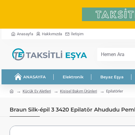
Anasayfa
Hakkımızda
İletişim
Hemen
Ara
ANASAYFA
Elektronik
Beyaz Eşya
home
Küçük Ev Aletleri
Kişisel Bakım Ürünleri
Epilatörler
Braun Silk-épil 3 3420 Epilatör Ahududu Pembe