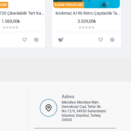
LARI
KASIM FIRSATLARI
Korkmaz A720 Çıkarılabilir Tart Kalıbı Granit 29,5 cm
Korkmaz A196 Retro Çaydanlık Takımı
1.569,00₺
3.029,00₺
Adres
Mecidiye, Mecidiye Mah.
Demokrasi Cad, Tefsir Sk.
No:12/9, 34930 Sultanbeyli/
İstanbul, Istanbul, Turkey,
34930