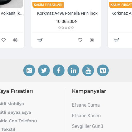
KASIM FIRSATLARI
KASIM FIRSAT
Korkmaz A1374 Gusto Volkanit İki Kulplu Oval Tava
Korkmaz A496 Fornella Fırın İnox
10.065,00₺
Eşya Fırsatları
Kampanyalar
itli Mobilya
Efsane Cuma
itli Beyaz Eşya
Efsane Kasım
itle Cep Telefonu
Sevgililer Günü
 Tekstil