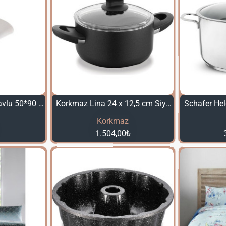
Özdilek Marıposa Havlu 50*90 Butık Tas 4lü
Korkmaz Lina 24 x 12,5 cm Siyah Tencere
Korkmaz
1.504,00₺