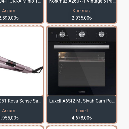
Arzum OK004-T OKKA Minio Türk Kahvesi Makinesi - Toprak
Korkmaz A2607-1 Vintage 5 Parça Tencere Seti Taba
Arzum
Korkmaz
2.599,00₺
2.935,00₺
Arzum AR5051 Rosa Sense Saç Düzleştirici
Luxell A6Sf2 Mt Siyah Cam Panel Fırın
Arzum
Luxell
1.955,00₺
4.678,00₺