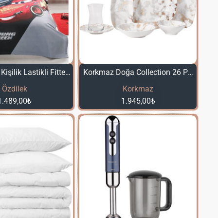
Özdilek Tek Kişilik Lastikli Fitted Çarşaf Pike Takımı Cars LMQ95
Korkmaz Doğa Collection 26 Parça Kahvaltı Takımı
Özdilek
Korkmaz
1.489,00₺
1.945,00₺