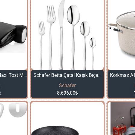
Korkmaz Tostema Maxi Tost Makinesi Siyah A811-05
Schafer Betta Çatal Kaşık Bıçak Takımı 72 Parça - NON02
z
Schafer
₺
8.696,00₺