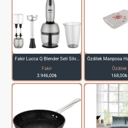
Fakir Lucca Q Blender Seti Silver Stone
Fakir
Özdilek
3.946,00₺
168,00₺