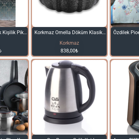
Özdilek Esagono Tek Kişilik Pike Takımı
Korkmaz Ornella Döküm Klasik Kek Kalıbı
Korkmaz
₺
838,00₺