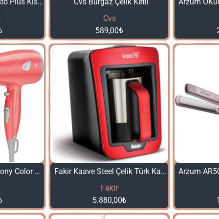
Korkmaz A1354 Gusto Plus Kısa Tencere 24 x 6,5
Cvs Burgaz Çelik Ketıl
z
Cvs
₺
589,00₺
Arzum AR5014 Senfony Color 2000W Saç Kurutma Makinesi Mercan
Fakir Kaave Steel Çelik Türk Kahve Makinesi
Fakir
₺
5.880,00₺