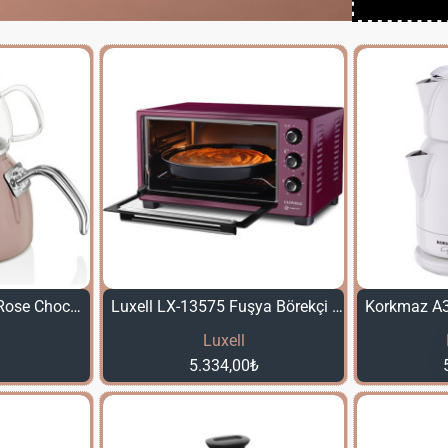
Neva N2495 Sweet Rose Chocolate Demlik Seti
Luxell LX-13575 Fuşya Börekçi Fırın
Luxell
5.334,00₺