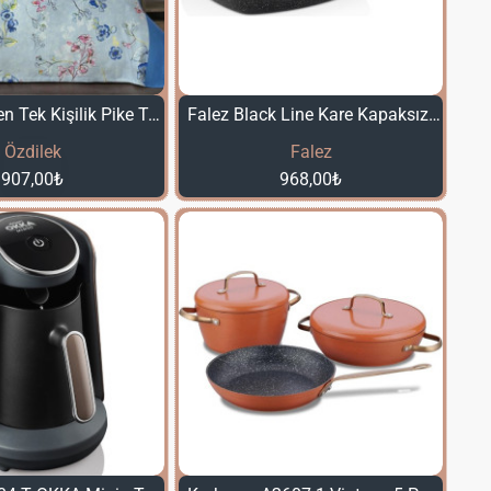
Özdilek Pioen Tek Kişilik Pike Takımı Mavi
Falez Black Line Kare Kapaksız Tava 28 Cm.
Özdilek
Falez
907,00₺
968,00₺