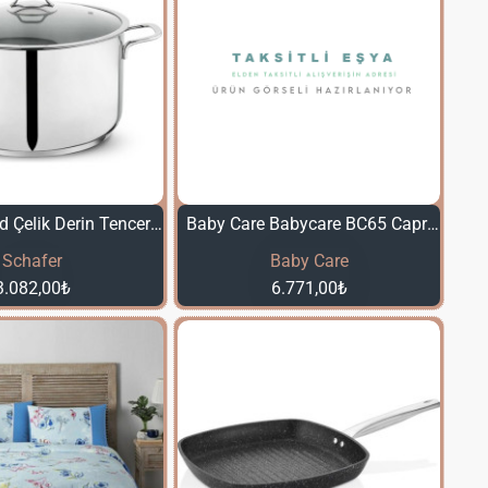
Schafer Held Çelik Derin Tencere 30 cm 2 Parça Inox
Baby Care Babycare BC65 Capron Çift Yönlü Bebek Arabası Gold Siyah
Schafer
Baby Care
3.082,00₺
6.771,00₺