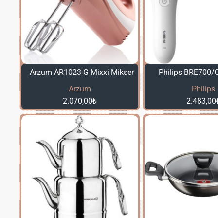
Arzum AR1023-G Mixxi Mikser
Philips BRE700/0
Arzum
Philips
2.070,00₺
2.483,00