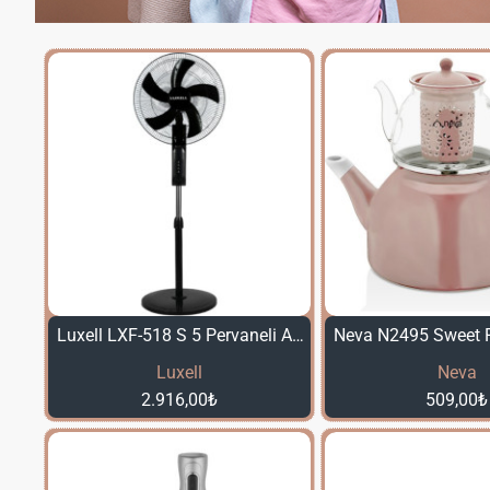
Luxell LXF-518 S 5 Pervaneli Ayaklı Vantilatör
Luxell
Neva
2.916,00₺
509,00₺