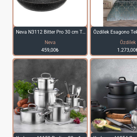
Neva N3112 Bitter Pro 30 cm Tava
Neva
Özdilek
459,00₺
1.273,00