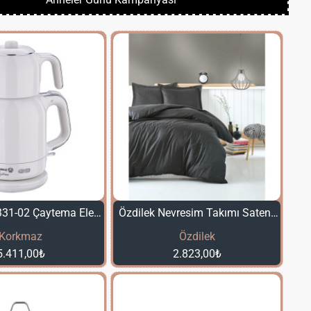
Korkmaz A331-02 Çaytema Elektrikli Çay Makinesi - Beyaz
Özdilek Nevresim Takımı Saten Pamuk Çift Kişilik Antrazıt
Korkmaz
Özdilek
5.411,00₺
2.823,00₺