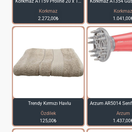
Korkmaz A1159 Proline 20 x 12 cm Sos Tenceresi Kapakli (Satin)
Korkmaz
Korkma
2.272,00₺
1.041,00
Trendy Kırmızı Havlu
Özdilek
Arzum
125,00₺
1.437,00