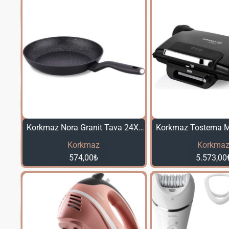
Korkmaz Nora Granit Tava 24X4 A2946
Korkmaz
Korkma
574,00₺
5.573,00