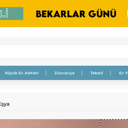
Küçük Ev Aletleri
Züccaciye
Tekstil
Ev 
Eşya