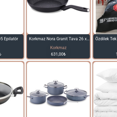
5 Epilatör
Korkmaz Nora Granit Tava 26 x 4,4 cm
Korkmaz
₺
631,00₺