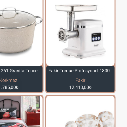
Korkmaz A1261 Granita Tencere 24 x 12,5
Fakir Torque Profesyonel 1800 Kıyma Makinası
Korkmaz
Fakir
1.785,00₺
12.413,00₺